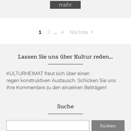
mehr
Seitennummerierung
1
2
…
4
Nächste
der
Beiträge
Lassen Sie uns über Kultur reden…
KULTURHEIMAT freut sich über einen
regen konstruktiven Austausch. Schicken Sie uns
Ihre Kommentare zu den einzelnen Beiträgen!
Suche