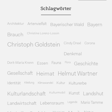
Schlagwörter
Architektur
Artenvielfalt
Bayerischer Wald
Bayern
Christine Lorenz-Lossin
Brauch
Cindy Drexl
Corona
Christoph Goldstein
Denkmal
Dorit-Maria Krenn
Essen
Fauna
Flora
Geschichte
Gesellschaft
Heimat
Helmut Wartner
Identität
Kleidung
Klimawandel
Kultur
Kulturerbe
Kulturmobil
Kunst
Kulturlandschaft
Landshut
Legende
Mario Tamme
Landwirtschaft
Lebensraum