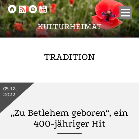





KULTURHEIMAT
TRADITION
05.12.
2022
„Zu Betlehem geboren“, ein
400-jähriger Hit