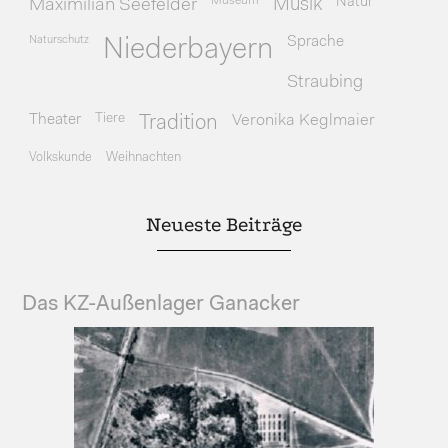
Museum
Natur
Maximilian Seefelder
Musik
Naturschutz
Sprache
Niederbayern
Straubing
Theater
Tiere
Veronika Keglmaier
Tradition
Volkskunde
Weihnachten
Neueste Beiträge
Das KZ-Außenlager Ganacker