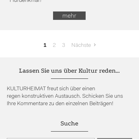
Flurdenkmal?
mehr
Seitennummerierung
1
2
3
Nächste
der
Beiträge
Lassen Sie uns über Kultur reden…
KULTURHEIMAT freut sich über einen
regen konstruktiven Austausch. Schicken Sie uns
Ihre Kommentare zu den einzelnen Beiträgen!
Suche