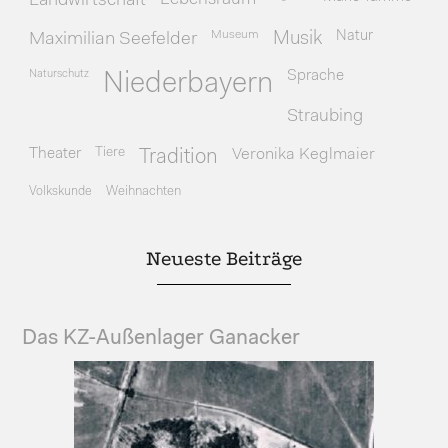
Landwirtschaft
Museum
Natur
Maximilian Seefelder
Musik
Naturschutz
Sprache
Niederbayern
Straubing
Theater
Tiere
Veronika Keglmaier
Tradition
Volkskunde
Weihnachten
Neueste Beiträge
Das KZ-Außenlager Ganacker