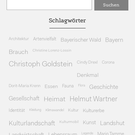
Schlagwörter
Architektur
Artenvielfalt
Bayerischer Wald
Bayern
Christine Lorenz-Lossin
Brauch
Cindy Drexl
Corona
Christoph Goldstein
Denkmal
Dorit-Maria Krenn
Essen
Fauna
Flora
Geschichte
Gesellschaft
Heimat
Helmut Wartner
Identität
Kleidung
Klimawandel
Kultur
Kulturerbe
Kulturmobil
Kunst
Kulturlandschaft
Landshut
Legende
Mario Tamme
Lebensraum