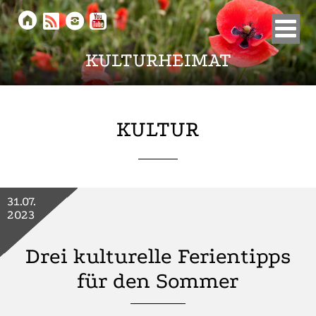





KULTURHEIMAT
KULTUR
31.07.
2023
Drei kulturelle Ferientipps
für den Sommer