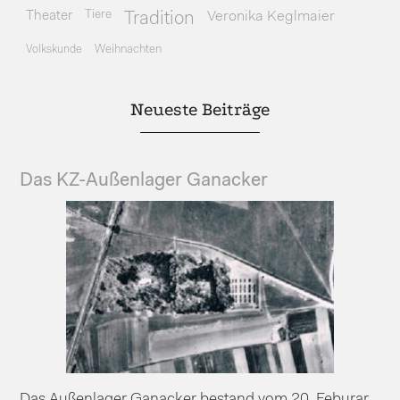
Theater
Tiere
Veronika Keglmaier
Tradition
Volkskunde
Weihnachten
Neueste Beiträge
Das KZ-Außenlager Ganacker
Das Außenlager Ganacker bestand vom 20. Feburar