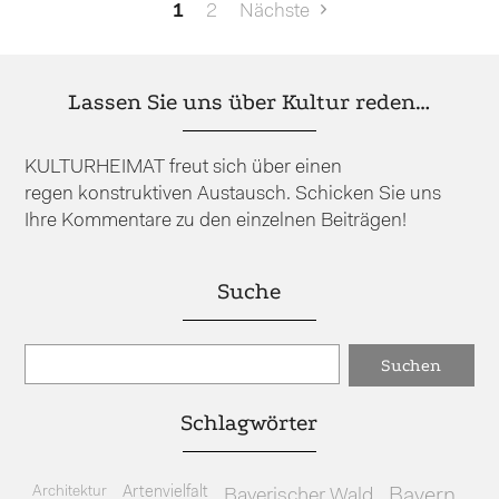
Seitennummerierung
1
2
Nächste
der
Beiträge
Lassen Sie uns über Kultur reden…
KULTURHEIMAT freut sich über einen
regen konstruktiven Austausch. Schicken Sie uns
Ihre Kommentare zu den einzelnen Beiträgen!
Suche
Schlagwörter
Architektur
Artenvielfalt
Bayerischer Wald
Bayern