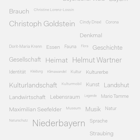
Christine Lorenz-Lossin
Brauch
Cindy Drexl
Corona
Christoph Goldstein
Denkmal
Dorit-Maria Krenn
Essen
Fauna
Flora
Geschichte
Gesellschaft
Heimat
Helmut Wartner
Identität
Kleidung
Klimawandel
Kultur
Kulturerbe
Kulturmobil
Kunst
Kulturlandschaft
Landshut
Legende
Mario Tamme
Landwirtschaft
Lebensraum
Museum
Natur
Maximilian Seefelder
Musik
Naturschutz
Sprache
Niederbayern
Straubing