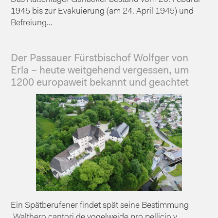
1945 bis zur Evakuierung (am 24. April 1945) und
Befreiung...
Der Passauer Fürstbischof Wolfger von
Erla – heute weitgehend vergessen, um
1200 europaweit bekannt und geachtet
Ein Spätberufener findet spät seine Bestimmung
„Walthero cantori de vogelweide pro pellicio v...