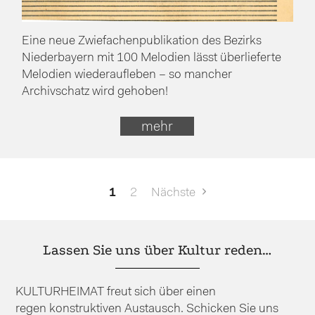
Eine neue Zwiefachenpublikation des Bezirks
Niederbayern mit 100 Melodien lässt überlieferte
Melodien wiederaufleben – so mancher
Archivschatz wird gehoben!
mehr
Seitennummerierung
1
2
Nächste
der
Beiträge
Lassen Sie uns über Kultur reden…
KULTURHEIMAT freut sich über einen
regen konstruktiven Austausch. Schicken Sie uns