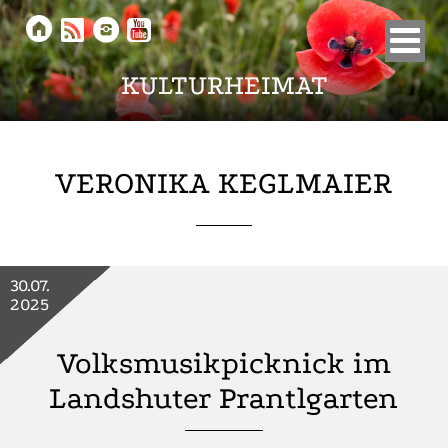





KULTURHEIMAT
VERONIKA KEGLMAIER
30.07.
2025
Volksmusikpicknick im
Landshuter Prantlgarten