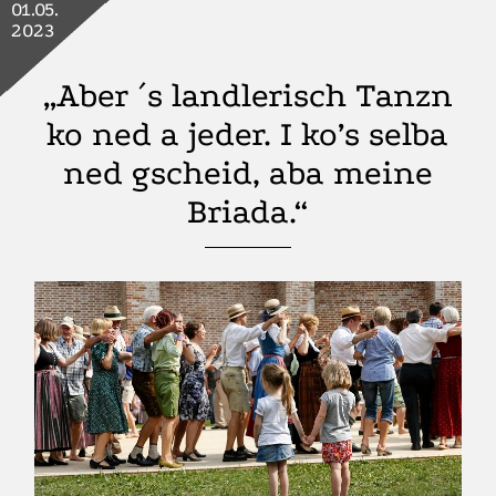
01.05.
2023
„Aber ´s landlerisch Tanzn
ko ned a jeder. I ko’s selba
ned gscheid, aba meine
Briada.“