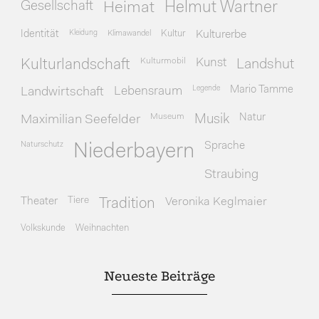
Gesellschaft
Heimat
Helmut Wartner
Identität
Kleidung
Klimawandel
Kultur
Kulturerbe
Kulturmobil
Kunst
Kulturlandschaft
Landshut
Legende
Mario Tamme
Landwirtschaft
Lebensraum
Museum
Natur
Maximilian Seefelder
Musik
Naturschutz
Sprache
Niederbayern
Straubing
Theater
Tiere
Veronika Keglmaier
Tradition
Volkskunde
Weihnachten
Neueste Beiträge