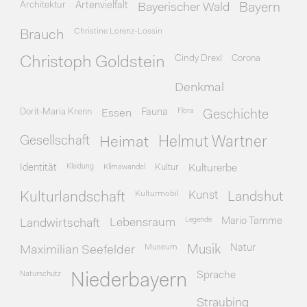
Architektur
Artenvielfalt
Bayerischer Wald
Bayern
Christine Lorenz-Lossin
Brauch
Cindy Drexl
Corona
Christoph Goldstein
Denkmal
Dorit-Maria Krenn
Essen
Fauna
Flora
Geschichte
Gesellschaft
Heimat
Helmut Wartner
Identität
Kleidung
Klimawandel
Kultur
Kulturerbe
Kulturmobil
Kunst
Kulturlandschaft
Landshut
Legende
Mario Tamme
Landwirtschaft
Lebensraum
Museum
Natur
Maximilian Seefelder
Musik
Naturschutz
Sprache
Niederbayern
Straubing