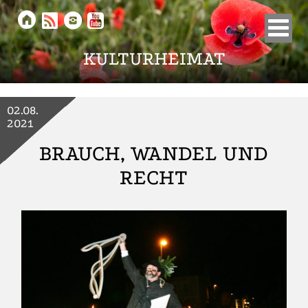





KULTURHEIMAT
02.08.
2021
BRAUCH, WANDEL UND
RECHT