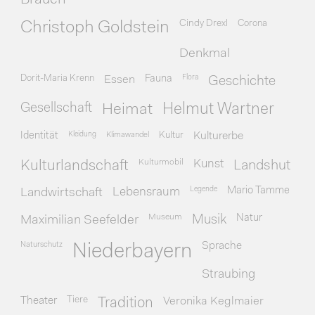
Cindy Drexl
Corona
Christoph Goldstein
Denkmal
Dorit-Maria Krenn
Essen
Fauna
Flora
Geschichte
Gesellschaft
Heimat
Helmut Wartner
Identität
Kleidung
Klimawandel
Kultur
Kulturerbe
Kulturmobil
Kunst
Kulturlandschaft
Landshut
Legende
Mario Tamme
Landwirtschaft
Lebensraum
Museum
Natur
Maximilian Seefelder
Musik
Naturschutz
Sprache
Niederbayern
Straubing
Theater
Tiere
Veronika Keglmaier
Tradition