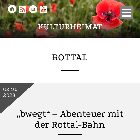





KULTURHEIMAT
ROTTAL
02.10.
2023
„bwegt“ – Abenteuer mit
der Rottal-Bahn