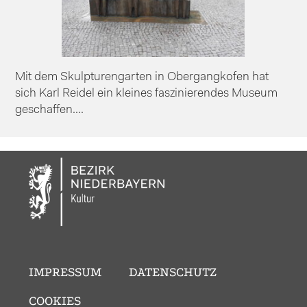
Mit dem Skulpturengarten in Obergangkofen hat
sich Karl Reidel ein kleines faszinierendes Museum
geschaffen....
IMPRESSUM
DATENSCHUTZ
COOKIES