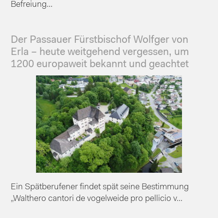
Befreiung...
Der Passauer Fürstbischof Wolfger von
Erla – heute weitgehend vergessen, um
1200 europaweit bekannt und geachtet
Ein Spätberufener findet spät seine Bestimmung
„Walthero cantori de vogelweide pro pellicio v...