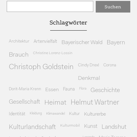
Schlagwörter
Architektur
Artenvielfalt
Bayerischer Wald
Bayern
Christine Lorenz-Lossin
Brauch
Cindy Drexl
Corona
Christoph Goldstein
Denkmal
Dorit-Maria Krenn
Essen
Fauna
Flora
Geschichte
Gesellschaft
Heimat
Helmut Wartner
Identität
Kleidung
Klimawandel
Kultur
Kulturerbe
Kulturmobil
Kunst
Kulturlandschaft
Landshut