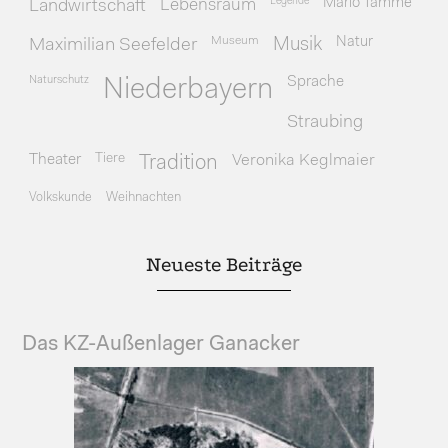
Legende
Mario Tamme
Landwirtschaft
Lebensraum
Museum
Natur
Maximilian Seefelder
Musik
Naturschutz
Sprache
Niederbayern
Straubing
Theater
Tiere
Veronika Keglmaier
Tradition
Volkskunde
Weihnachten
Neueste Beiträge
Das KZ-Außenlager Ganacker