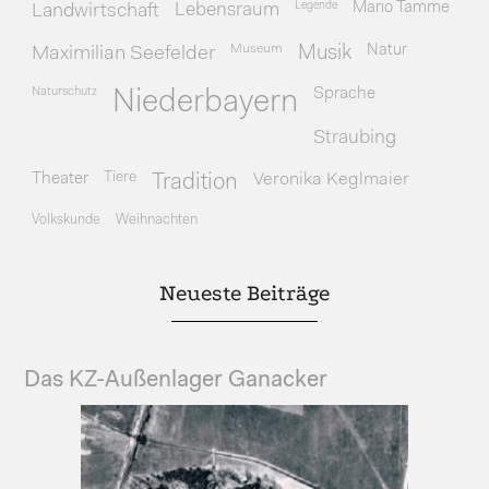
Legende
Mario Tamme
Landwirtschaft
Lebensraum
Museum
Natur
Maximilian Seefelder
Musik
Naturschutz
Sprache
Niederbayern
Straubing
Theater
Tiere
Veronika Keglmaier
Tradition
Volkskunde
Weihnachten
Neueste Beiträge
Das KZ-Außenlager Ganacker