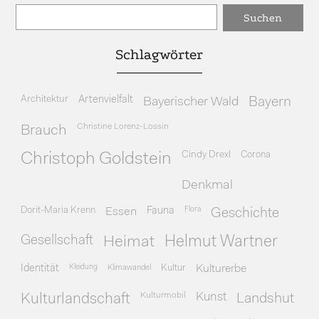
Schlagwörter
Architektur
Artenvielfalt
Bayerischer Wald
Bayern
Christine Lorenz-Lossin
Brauch
Cindy Drexl
Corona
Christoph Goldstein
Denkmal
Dorit-Maria Krenn
Essen
Fauna
Flora
Geschichte
Gesellschaft
Heimat
Helmut Wartner
Identität
Kleidung
Klimawandel
Kultur
Kulturerbe
Kulturmobil
Kunst
Kulturlandschaft
Landshut