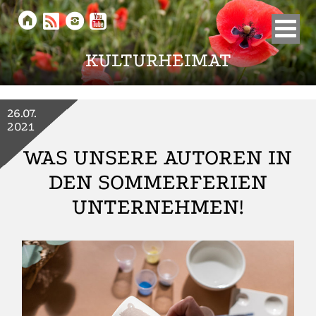





KULTURHEIMAT
26.07.
2021
WAS UNSERE AUTOREN IN
DEN SOMMERFERIEN
UNTERNEHMEN!