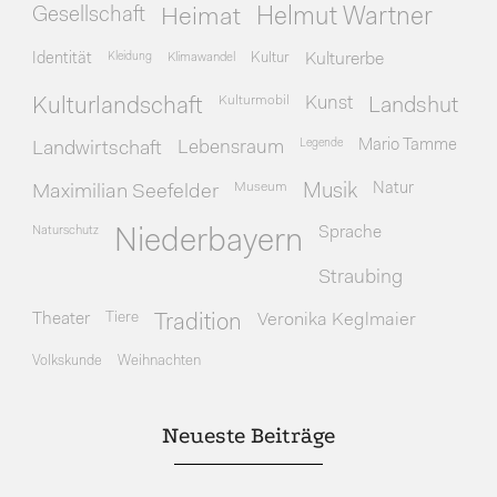
Gesellschaft
Heimat
Helmut Wartner
Identität
Kleidung
Klimawandel
Kultur
Kulturerbe
Kulturmobil
Kunst
Kulturlandschaft
Landshut
Legende
Mario Tamme
Landwirtschaft
Lebensraum
Museum
Natur
Maximilian Seefelder
Musik
Naturschutz
Sprache
Niederbayern
Straubing
Theater
Tiere
Veronika Keglmaier
Tradition
Volkskunde
Weihnachten
Neueste Beiträge