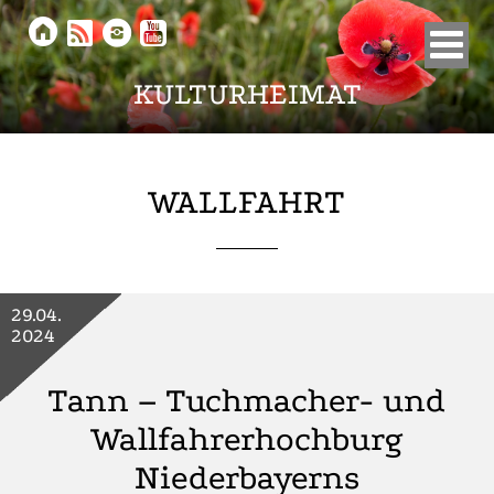





KULTURHEIMAT
WALLFAHRT
29.04.
2024
Tann – Tuchmacher- und
Wallfahrerhochburg
Niederbayerns