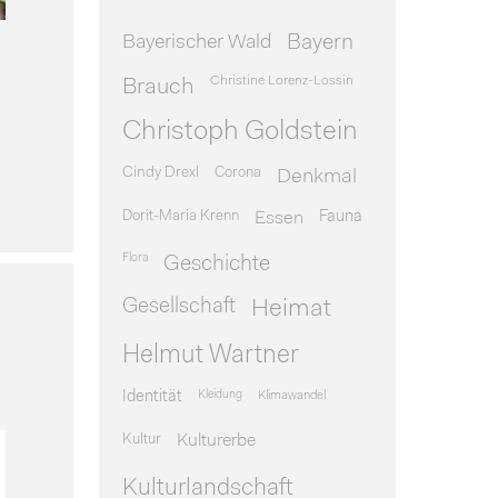
Bayerischer Wald
Bayern
Christine Lorenz-Lossin
Brauch
Christoph Goldstein
Cindy Drexl
Corona
Denkmal
Dorit-Maria Krenn
Essen
Fauna
Flora
Geschichte
Gesellschaft
Heimat
Helmut Wartner
Identität
Kleidung
Klimawandel
Kultur
Kulturerbe
Kulturlandschaft