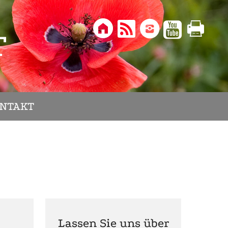





T
NTAKT
Lassen Sie uns über