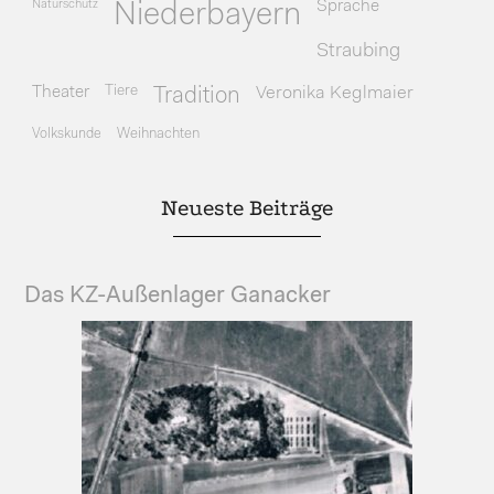
Naturschutz
Sprache
Niederbayern
Straubing
Theater
Tiere
Veronika Keglmaier
Tradition
Volkskunde
Weihnachten
Neueste Beiträge
Das KZ-Außenlager Ganacker