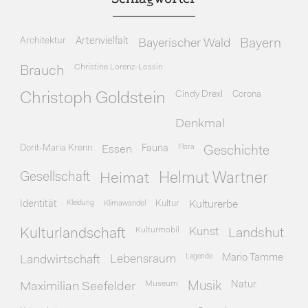
Architektur
Artenvielfalt
Bayerischer Wald
Bayern
Christine Lorenz-Lossin
Brauch
Cindy Drexl
Corona
Christoph Goldstein
Denkmal
Dorit-Maria Krenn
Essen
Fauna
Flora
Geschichte
Gesellschaft
Heimat
Helmut Wartner
Identität
Kleidung
Klimawandel
Kultur
Kulturerbe
Kulturmobil
Kunst
Kulturlandschaft
Landshut
Legende
Mario Tamme
Landwirtschaft
Lebensraum
Museum
Natur
Maximilian Seefelder
Musik