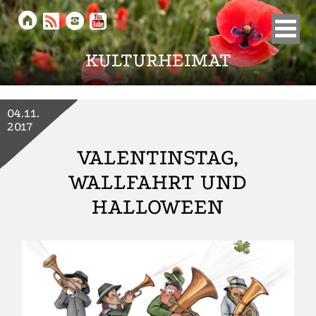





KULTURHEIMAT
04.11.
2017
VALENTINSTAG,
WALLFAHRT UND
HALLOWEEN