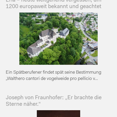
Erla – heute weitgehend vergessen, um
1200 europaweit bekannt und geachtet
Ein Spätberufener findet spät seine Bestimmung
„Walthero cantori de vogelweide pro pellicio v...
Joseph von Fraunhofer: „Er brachte die
Sterne näher.“