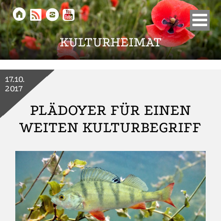





KULTURHEIMAT
17.10.
2017
PLÄDOYER FÜR EINEN
WEITEN KULTURBEGRIFF