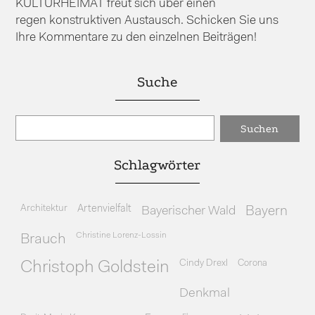
KULTURHEIMAT freut sich über einen
regen konstruktiven Austausch. Schicken Sie uns
Ihre Kommentare zu den einzelnen Beiträgen!
Suche
Schlagwörter
Architektur
Artenvielfalt
Bayerischer Wald
Bayern
Christine Lorenz-Lossin
Brauch
Cindy Drexl
Corona
Christoph Goldstein
Denkmal