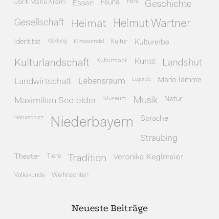
Dorit-Maria Krenn
Essen
Fauna
Flora
Geschichte
Gesellschaft
Heimat
Helmut Wartner
Identität
Kleidung
Klimawandel
Kultur
Kulturerbe
Kulturmobil
Kunst
Kulturlandschaft
Landshut
Legende
Mario Tamme
Landwirtschaft
Lebensraum
Museum
Natur
Maximilian Seefelder
Musik
Naturschutz
Sprache
Niederbayern
Straubing
Theater
Tiere
Veronika Keglmaier
Tradition
Volkskunde
Weihnachten
Neueste Beiträge