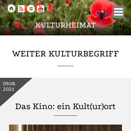





KULTURHEIMAT
WEITER KULTURBEGRIFF
09.08.
2021
Das Kino: ein Kult(ur)ort