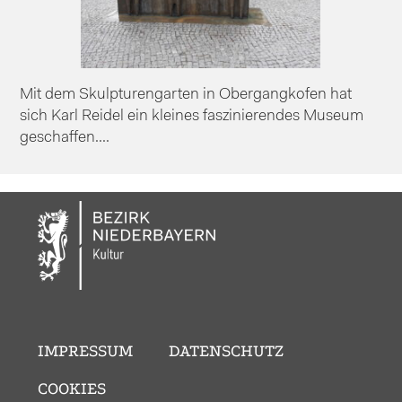
Mit dem Skulpturengarten in Obergangkofen hat
sich Karl Reidel ein kleines faszinierendes Museum
geschaffen....
IMPRESSUM
DATENSCHUTZ
COOKIES