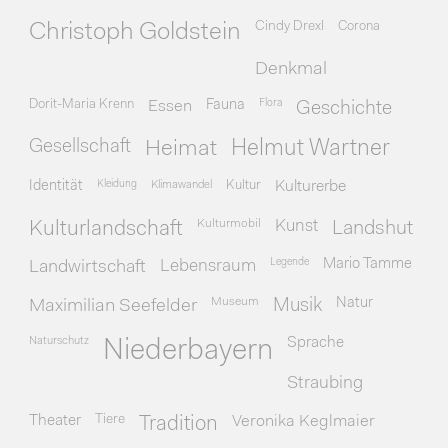
Cindy Drexl
Corona
Christoph Goldstein
Denkmal
Dorit-Maria Krenn
Essen
Fauna
Flora
Geschichte
Gesellschaft
Heimat
Helmut Wartner
Identität
Kleidung
Klimawandel
Kultur
Kulturerbe
Kulturmobil
Kunst
Kulturlandschaft
Landshut
Legende
Mario Tamme
Landwirtschaft
Lebensraum
Museum
Natur
Maximilian Seefelder
Musik
Naturschutz
Sprache
Niederbayern
Straubing
Theater
Tiere
Veronika Keglmaier
Tradition