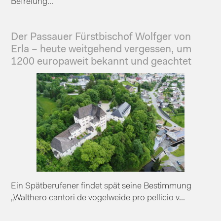
Befreiung...
Der Passauer Fürstbischof Wolfger von
Erla – heute weitgehend vergessen, um
1200 europaweit bekannt und geachtet
Ein Spätberufener findet spät seine Bestimmung
„Walthero cantori de vogelweide pro pellicio v...