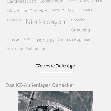
Legende
Mario Tamme
Landwirtschaft
Lebensraum
Museum
Natur
Maximilian Seefelder
Musik
Naturschutz
Sprache
Niederbayern
Straubing
Theater
Tiere
Veronika Keglmaier
Tradition
Volkskunde
Weihnachten
Neueste Beiträge
Das KZ-Außenlager Ganacker