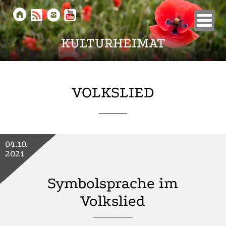





KULTURHEIMAT
VOLKSLIED
04.10.
2021
Symbolsprache im
Volkslied