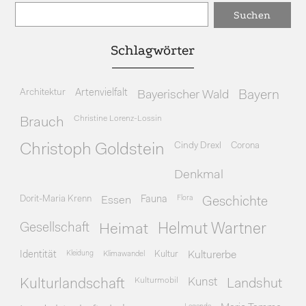
Schlagwörter
Architektur
Artenvielfalt
Bayerischer Wald
Bayern
Christine Lorenz-Lossin
Brauch
Cindy Drexl
Corona
Christoph Goldstein
Denkmal
Dorit-Maria Krenn
Essen
Fauna
Flora
Geschichte
Gesellschaft
Heimat
Helmut Wartner
Identität
Kleidung
Klimawandel
Kultur
Kulturerbe
Kulturmobil
Kunst
Kulturlandschaft
Landshut