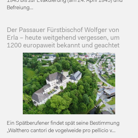
1945 bis zur Evakuierung (am 24. April 1945) und
Befreiung...
Der Passauer Fürstbischof Wolfger von
Erla – heute weitgehend vergessen, um
1200 europaweit bekannt und geachtet
Ein Spätberufener findet spät seine Bestimmung
„Walthero cantori de vogelweide pro pellicio v...