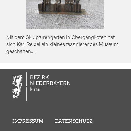
Mit dem Skulpturengarten in Obergangkofen hat
sich Karl Reidel ein kleines faszinierendes Museum
geschaffen....
IMPRESSUM
DATENSCHUTZ