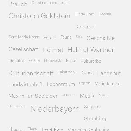
Christine Lorenz-Lossin
Brauch
Cindy Drexl
Corona
Christoph Goldstein
Denkmal
Dorit-Maria Krenn
Essen
Fauna
Flora
Geschichte
Gesellschaft
Heimat
Helmut Wartner
Identität
Kleidung
Klimawandel
Kultur
Kulturerbe
Kulturmobil
Kunst
Kulturlandschaft
Landshut
Legende
Mario Tamme
Landwirtschaft
Lebensraum
Museum
Natur
Maximilian Seefelder
Musik
Naturschutz
Sprache
Niederbayern
Straubing
Theater
Tiere
Veronika Keglmaier
Tradition