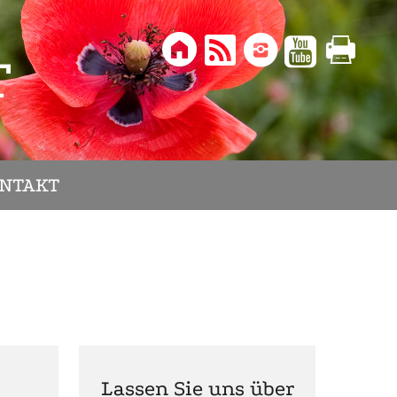





T
NTAKT
Lassen Sie uns über