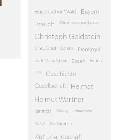
Bayerischer Wald
Bayern
Christine Lorenz-Lossin
Brauch
Christoph Goldstein
Cindy Drexl
Corona
Denkmal
Dorit-Maria Krenn
Essen
Fauna
Flora
Geschichte
Gesellschaft
Heimat
Helmut Wartner
Identität
Kleidung
Klimawandel
Kultur
Kulturerbe
Kulturlandschaft