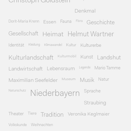
Christoph Goldstein
Denkmal
Dorit-Maria Krenn
Essen
Fauna
Flora
Geschichte
Gesellschaft
Heimat
Helmut Wartner
Identität
Kleidung
Klimawandel
Kultur
Kulturerbe
Kulturmobil
Kunst
Kulturlandschaft
Landshut
Legende
Mario Tamme
Landwirtschaft
Lebensraum
Museum
Natur
Maximilian Seefelder
Musik
Naturschutz
Sprache
Niederbayern
Straubing
Theater
Tiere
Veronika Keglmaier
Tradition
Volkskunde
Weihnachten