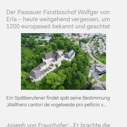
Der Passauer Fürstbischof Wolfger von
Erla – heute weitgehend vergessen, um
1200 europaweit bekannt und geachtet
Ein Spätberufener findet spät seine Bestimmung
„Walthero cantori de vogelweide pro pellicio v...
Joseph von Fraunhofer: „Er brachte die