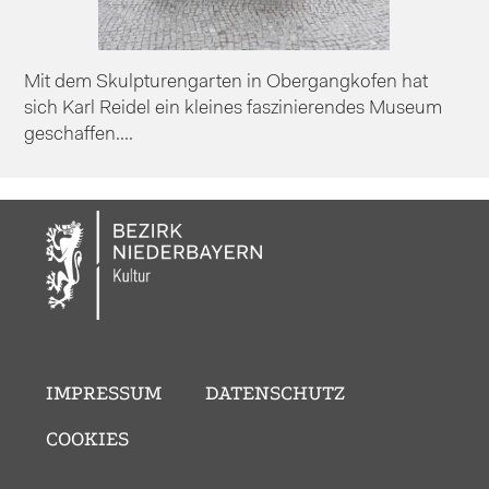
Mit dem Skulpturengarten in Obergangkofen hat
sich Karl Reidel ein kleines faszinierendes Museum
geschaffen....
IMPRESSUM
DATENSCHUTZ
COOKIES