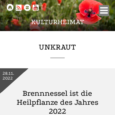





KULTURHEIMAT
UNKRAUT
28.11.
2022
Brennnessel ist die
Heilpflanze des Jahres
2022