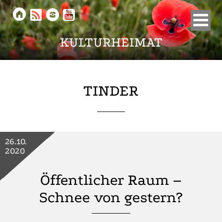





KULTURHEIMAT
TINDER
26.10.
2020
Öffentlicher Raum –
Schnee von gestern?