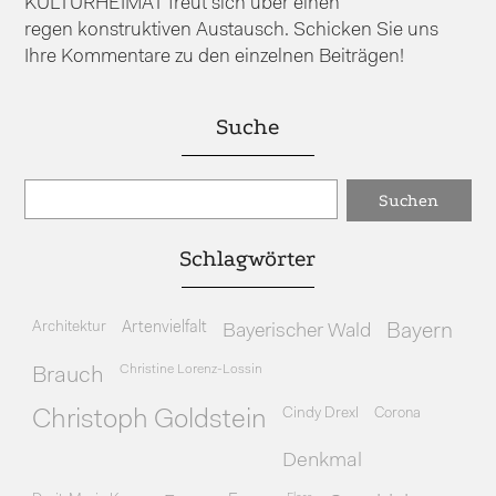
KULTURHEIMAT freut sich über einen
regen konstruktiven Austausch. Schicken Sie uns
Ihre Kommentare zu den einzelnen Beiträgen!
Suche
Schlagwörter
Architektur
Artenvielfalt
Bayerischer Wald
Bayern
Christine Lorenz-Lossin
Brauch
Cindy Drexl
Corona
Christoph Goldstein
Denkmal