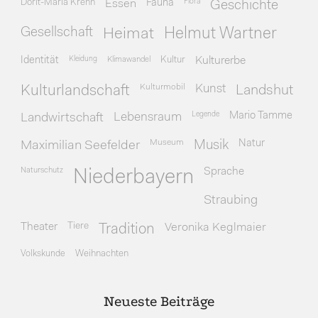
Dorit-Maria Krenn
Essen
Fauna
Flora
Geschichte
Gesellschaft
Heimat
Helmut Wartner
Identität
Kleidung
Klimawandel
Kultur
Kulturerbe
Kulturmobil
Kunst
Kulturlandschaft
Landshut
Legende
Mario Tamme
Landwirtschaft
Lebensraum
Museum
Natur
Maximilian Seefelder
Musik
Naturschutz
Sprache
Niederbayern
Straubing
Theater
Tiere
Veronika Keglmaier
Tradition
Volkskunde
Weihnachten
Neueste Beiträge