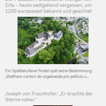
Erla – heute weitgehend vergessen, um
1200 europaweit bekannt und geachtet
Ein Spätberufener findet spät seine Bestimmung
„Walthero cantori de vogelweide pro pellicio v...
Joseph von Fraunhofer: „Er brachte die
Sterne näher.“