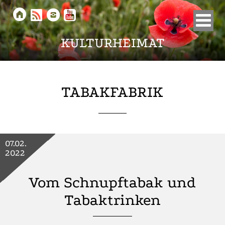





KULTURHEIMAT
TABAKFABRIK
07.02.
2022
Vom Schnupftabak und
Tabaktrinken