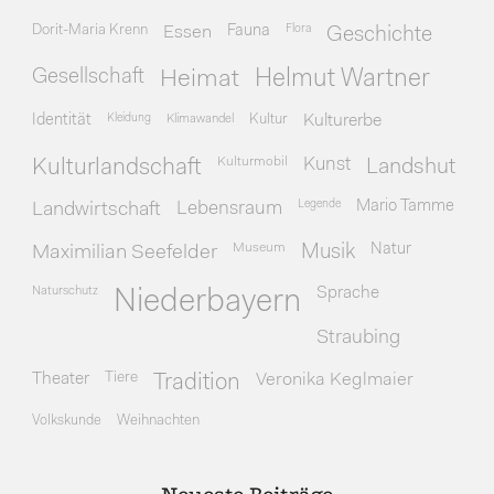
Dorit-Maria Krenn
Essen
Fauna
Flora
Geschichte
Gesellschaft
Heimat
Helmut Wartner
Identität
Kleidung
Klimawandel
Kultur
Kulturerbe
Kulturmobil
Kunst
Kulturlandschaft
Landshut
Legende
Mario Tamme
Landwirtschaft
Lebensraum
Museum
Natur
Maximilian Seefelder
Musik
Naturschutz
Sprache
Niederbayern
Straubing
Theater
Tiere
Veronika Keglmaier
Tradition
Volkskunde
Weihnachten