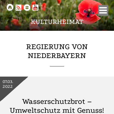





KULTURHEIMAT
REGIERUNG VON
NIEDERBAYERN
07.03.
2022
Wasserschutzbrot –
Umweltschutz mit Genuss!