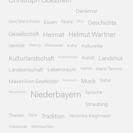
Christoph Goldstein
Denkmal
Dorit-Maria Krenn
Essen
Fauna
Flora
Geschichte
Gesellschaft
Heimat
Helmut Wartner
Identität
Kleidung
Klimawandel
Kultur
Kulturerbe
Kulturmobil
Kunst
Kulturlandschaft
Landshut
Legende
Mario Tamme
Landwirtschaft
Lebensraum
Museum
Natur
Maximilian Seefelder
Musik
Naturschutz
Sprache
Niederbayern
Straubing
Theater
Tiere
Veronika Keglmaier
Tradition
Volkskunde
Weihnachten