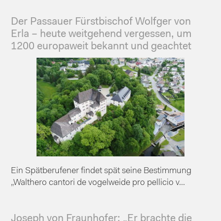
Der Passauer Fürstbischof Wolfger von
Erla – heute weitgehend vergessen, um
1200 europaweit bekannt und geachtet
Ein Spätberufener findet spät seine Bestimmung
„Walthero cantori de vogelweide pro pellicio v...
Joseph von Fraunhofer: „Er brachte die