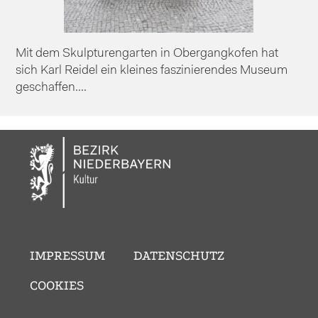
Mit dem Skulpturengarten in Obergangkofen hat
sich Karl Reidel ein kleines faszinierendes Museum
geschaffen....
IMPRESSUM
DATENSCHUTZ
COOKIES