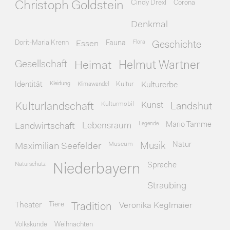
Cindy Drexl
Corona
Christoph Goldstein
Denkmal
Dorit-Maria Krenn
Essen
Fauna
Flora
Geschichte
Gesellschaft
Heimat
Helmut Wartner
Identität
Kleidung
Klimawandel
Kultur
Kulturerbe
Kulturmobil
Kunst
Kulturlandschaft
Landshut
Legende
Mario Tamme
Landwirtschaft
Lebensraum
Museum
Natur
Maximilian Seefelder
Musik
Naturschutz
Sprache
Niederbayern
Straubing
Theater
Tiere
Veronika Keglmaier
Tradition
Volkskunde
Weihnachten