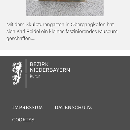
Mit dem Skulpturengarten in Obergangkofen hat
sich Karl Reidel ein kleines faszinierendes Museum
geschaffen....
IMPRESSUM
DATENSCHUTZ
COOKIES