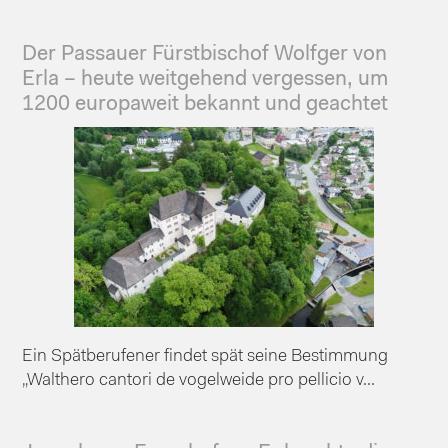
Der Passauer Fürstbischof Wolfger von
Erla – heute weitgehend vergessen, um
1200 europaweit bekannt und geachtet
Ein Spätberufener findet spät seine Bestimmung
„Walthero cantori de vogelweide pro pellicio v...