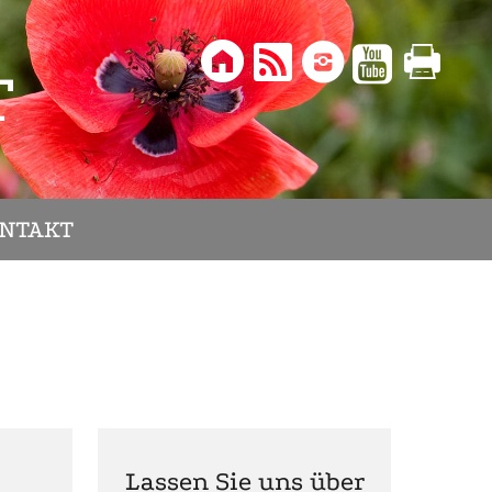





T
NTAKT
Lassen Sie uns über