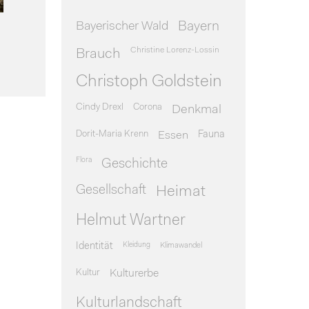
Bayerischer Wald
Bayern
Christine Lorenz-Lossin
Brauch
Christoph Goldstein
Cindy Drexl
Corona
Denkmal
Dorit-Maria Krenn
Essen
Fauna
Flora
Geschichte
Gesellschaft
Heimat
Helmut Wartner
Identität
Kleidung
Klimawandel
Kultur
Kulturerbe
Kulturlandschaft