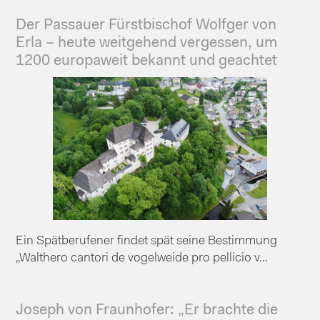
Der Passauer Fürstbischof Wolfger von
Erla – heute weitgehend vergessen, um
1200 europaweit bekannt und geachtet
Ein Spätberufener findet spät seine Bestimmung
„Walthero cantori de vogelweide pro pellicio v...
Joseph von Fraunhofer: „Er brachte die