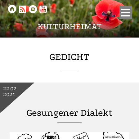





KULTURHEIMAT
GEDICHT
22.02.
2021
Gesungener Dialekt