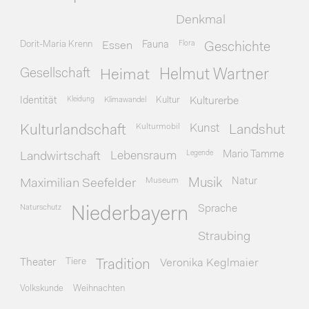
Denkmal
Dorit-Maria Krenn
Essen
Fauna
Flora
Geschichte
Gesellschaft
Heimat
Helmut Wartner
Identität
Kleidung
Klimawandel
Kultur
Kulturerbe
Kulturmobil
Kunst
Kulturlandschaft
Landshut
Legende
Mario Tamme
Landwirtschaft
Lebensraum
Museum
Natur
Maximilian Seefelder
Musik
Naturschutz
Sprache
Niederbayern
Straubing
Theater
Tiere
Veronika Keglmaier
Tradition
Volkskunde
Weihnachten