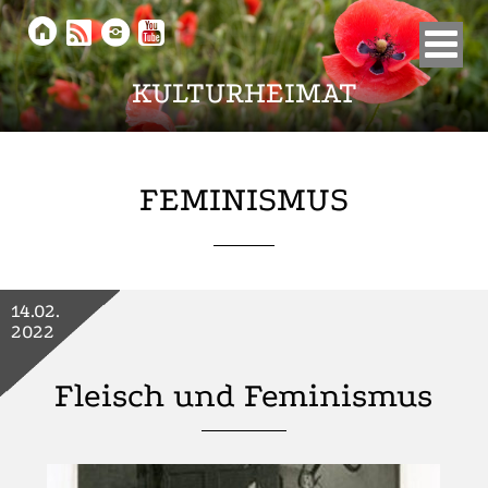





KULTURHEIMAT
FEMINISMUS
14.02.
2022
Fleisch und Feminismus