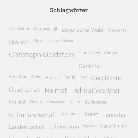
Schlagwörter
Architektur
Artenvielfalt
Bayerischer Wald
Bayern
Christine Lorenz-Lossin
Brauch
Cindy Drexl
Corona
Christoph Goldstein
Denkmal
Dorit-Maria Krenn
Essen
Fauna
Flora
Geschichte
Gesellschaft
Heimat
Helmut Wartner
Identität
Kleidung
Klimawandel
Kultur
Kulturerbe
Kulturmobil
Kunst
Kulturlandschaft
Landshut
Legende
Mario Tamme
Landwirtschaft
Lebensraum
Museum