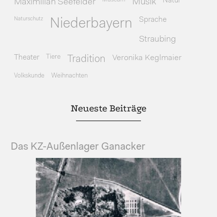
Natur
Maximilian Seefelder
Musik
Naturschutz
Sprache
Niederbayern
Straubing
Theater
Tiere
Veronika Keglmaier
Tradition
Volkskunde
Weihnachten
Neueste Beiträge
Das KZ-Außenlager Ganacker