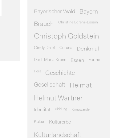
Bayerischer Wald
Bayern
Christine Lorenz-Lossin
Brauch
Christoph Goldstein
Cindy Drexl
Corona
Denkmal
Dorit-Maria Krenn
Essen
Fauna
Flora
Geschichte
Gesellschaft
Heimat
Helmut Wartner
Identität
Kleidung
Klimawandel
Kultur
Kulturerbe
Kulturlandschaft