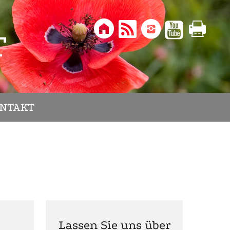





T
NTAKT
Lassen Sie uns über