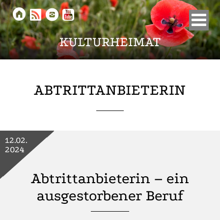





KULTURHEIMAT
ABTRITTANBIETERIN
12.02.
2024
Abtrittanbieterin – ein
ausgestorbener Beruf