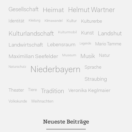
Gesellschaft
Heimat
Helmut Wartner
Identität
Kleidung
Klimawandel
Kultur
Kulturerbe
Kulturmobil
Kunst
Kulturlandschaft
Landshut
Legende
Mario Tamme
Landwirtschaft
Lebensraum
Museum
Natur
Maximilian Seefelder
Musik
Naturschutz
Sprache
Niederbayern
Straubing
Theater
Tiere
Veronika Keglmaier
Tradition
Volkskunde
Weihnachten
Neueste Beiträge