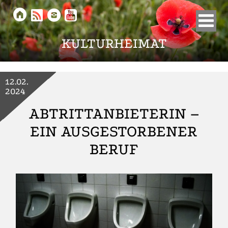





KULTURHEIMAT
12.02.
2024
ABTRITTANBIETERIN –
EIN AUSGESTORBENER
BERUF