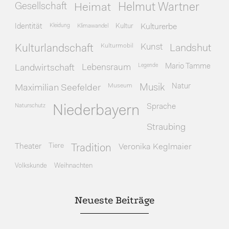
Gesellschaft
Heimat
Helmut Wartner
Identität
Kleidung
Klimawandel
Kultur
Kulturerbe
Kulturmobil
Kunst
Kulturlandschaft
Landshut
Legende
Mario Tamme
Landwirtschaft
Lebensraum
Museum
Natur
Maximilian Seefelder
Musik
Naturschutz
Sprache
Niederbayern
Straubing
Theater
Tiere
Veronika Keglmaier
Tradition
Volkskunde
Weihnachten
Neueste Beiträge