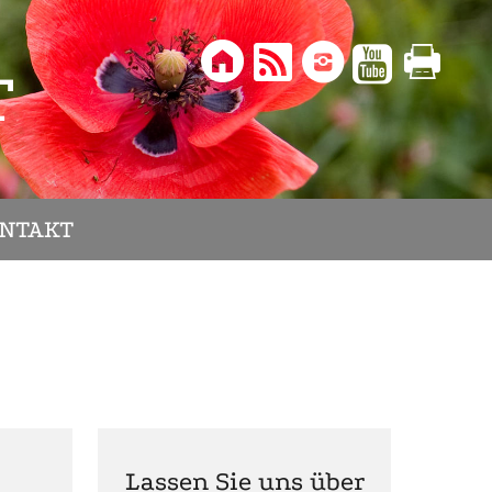





T
NTAKT
Lassen Sie uns über