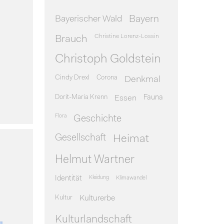
Bayerischer Wald
Bayern
Christine Lorenz-Lossin
Brauch
Christoph Goldstein
Cindy Drexl
Corona
Denkmal
Dorit-Maria Krenn
Essen
Fauna
Flora
Geschichte
Gesellschaft
Heimat
Helmut Wartner
Identität
Kleidung
Klimawandel
Kultur
Kulturerbe
Kulturlandschaft