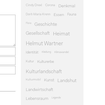
Cindy Drexl
Corona
Denkmal
Dorit-Maria Krenn
Essen
Fauna
Flora
Geschichte
Gesellschaft
Heimat
Helmut Wartner
Identität
Kleidung
Klimawandel
Kultur
Kulturerbe
Kulturlandschaft
Kulturmobil
Kunst
Landshut
Landwirtschaft
Legende
Lebensraum