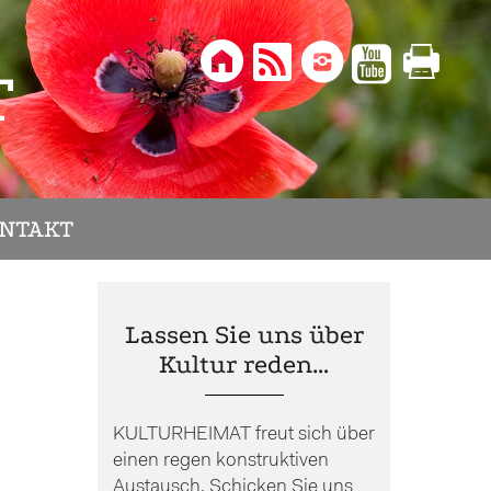





T
NTAKT
Lassen Sie uns über
Kultur reden…
KULTURHEIMAT freut sich über
einen regen konstruktiven
Austausch. Schicken Sie uns