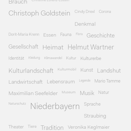
Christine Lorenz-Lossin
Brauch
Cindy Drexl
Corona
Christoph Goldstein
Denkmal
Dorit-Maria Krenn
Essen
Fauna
Flora
Geschichte
Gesellschaft
Heimat
Helmut Wartner
Identität
Kleidung
Klimawandel
Kultur
Kulturerbe
Kulturmobil
Kunst
Kulturlandschaft
Landshut
Legende
Mario Tamme
Landwirtschaft
Lebensraum
Museum
Natur
Maximilian Seefelder
Musik
Naturschutz
Sprache
Niederbayern
Straubing
Theater
Tiere
Veronika Keglmaier
Tradition