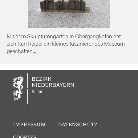
Mit dem Skulpturengarten in Obergangkofen hat
sich Karl Reidel ein kleines faszinierendes Museum
geschaffen....
IMPRESSUM
DATENSCHUTZ
COOKIES