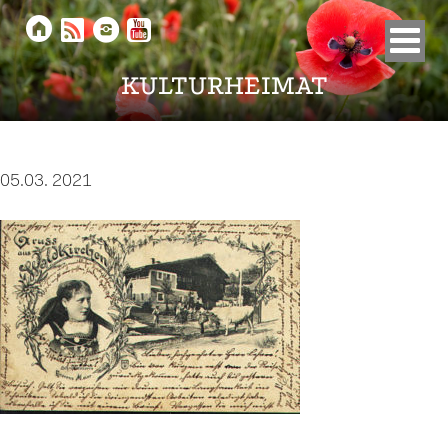





KULTURHEIMAT
05.03. 2021