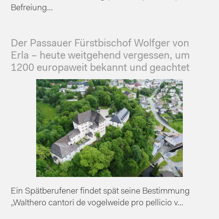
Befreiung...
Der Passauer Fürstbischof Wolfger von
Erla – heute weitgehend vergessen, um
1200 europaweit bekannt und geachtet
Ein Spätberufener findet spät seine Bestimmung
„Walthero cantori de vogelweide pro pellicio v...