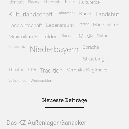
Identität
Kleidung
Klimawandel
Kultur
Kulturerbe
Kulturmobil
Kunst
Kulturlandschaft
Landshut
Legende
Mario Tamme
Landwirtschaft
Lebensraum
Museum
Natur
Maximilian Seefelder
Musik
Naturschutz
Sprache
Niederbayern
Straubing
Theater
Tiere
Veronika Keglmaier
Tradition
Volkskunde
Weihnachten
Neueste Beiträge
Das KZ-Außenlager Ganacker