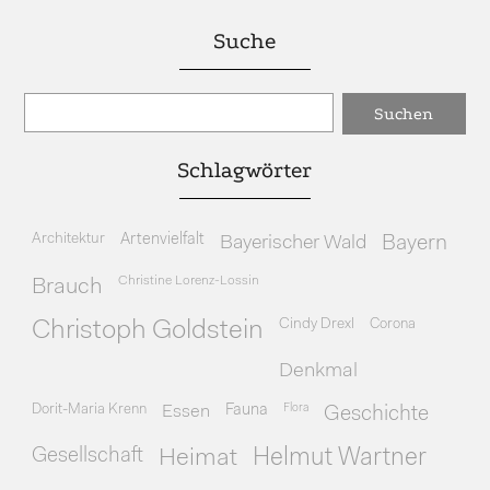
Suche
Schlagwörter
Architektur
Artenvielfalt
Bayerischer Wald
Bayern
Christine Lorenz-Lossin
Brauch
Cindy Drexl
Corona
Christoph Goldstein
Denkmal
Dorit-Maria Krenn
Essen
Fauna
Flora
Geschichte
Gesellschaft
Heimat
Helmut Wartner