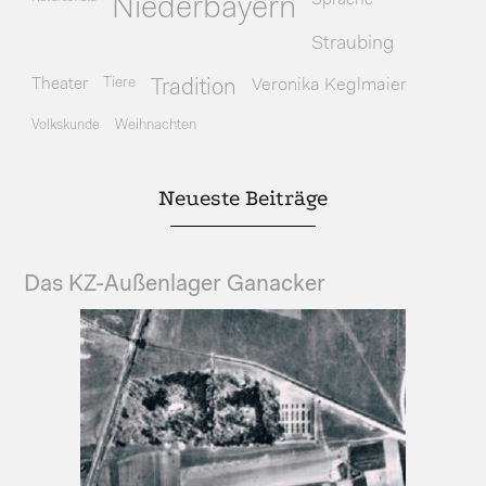
Sprache
Niederbayern
Straubing
Theater
Tiere
Veronika Keglmaier
Tradition
Volkskunde
Weihnachten
Neueste Beiträge
Das KZ-Außenlager Ganacker