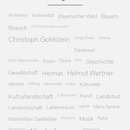
Architektur
Artenvielfalt
Bayerischer Wald
Bayern
Christine Lorenz-Lossin
Brauch
Cindy Drexl
Corona
Christoph Goldstein
Denkmal
Dorit-Maria Krenn
Essen
Fauna
Flora
Geschichte
Gesellschaft
Heimat
Helmut Wartner
Identität
Kleidung
Klimawandel
Kultur
Kulturerbe
Kulturmobil
Kunst
Kulturlandschaft
Landshut
Legende
Mario Tamme
Landwirtschaft
Lebensraum
Museum
Natur
Maximilian Seefelder
Musik
Naturschutz