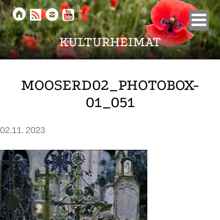





KULTURHEIMAT
MOOSERD02_PHOTOBOX-
01_051
02.11. 2023