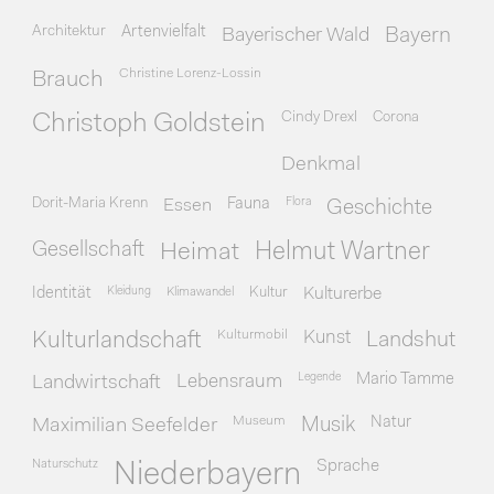
Architektur
Artenvielfalt
Bayerischer Wald
Bayern
Christine Lorenz-Lossin
Brauch
Cindy Drexl
Corona
Christoph Goldstein
Denkmal
Dorit-Maria Krenn
Essen
Fauna
Flora
Geschichte
Gesellschaft
Heimat
Helmut Wartner
Identität
Kleidung
Klimawandel
Kultur
Kulturerbe
Kulturmobil
Kunst
Kulturlandschaft
Landshut
Legende
Mario Tamme
Landwirtschaft
Lebensraum
Museum
Natur
Maximilian Seefelder
Musik
Naturschutz
Sprache
Niederbayern