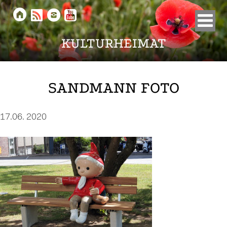





KULTURHEIMAT
SANDMANN FOTO
17.06. 2020