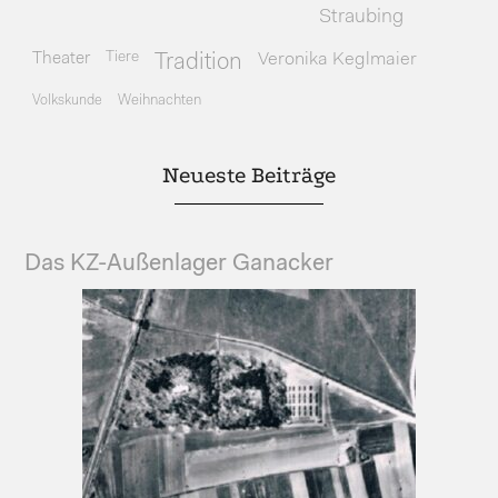
Straubing
Theater
Tiere
Veronika Keglmaier
Tradition
Volkskunde
Weihnachten
Neueste Beiträge
Das KZ-Außenlager Ganacker