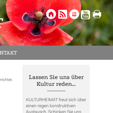





T
NTAKT
Lassen Sie uns über
richtet.
Kultur reden…
KULTURHEIMAT freut sich über
einen regen konstruktiven
Austausch. Schicken Sie uns