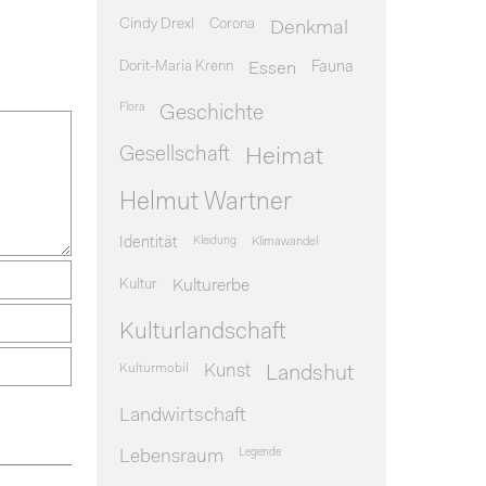
Cindy Drexl
Corona
Denkmal
Dorit-Maria Krenn
Essen
Fauna
Flora
Geschichte
Gesellschaft
Heimat
Helmut Wartner
Identität
Kleidung
Klimawandel
Kultur
Kulturerbe
Kulturlandschaft
Kulturmobil
Kunst
Landshut
Landwirtschaft
Legende
Lebensraum