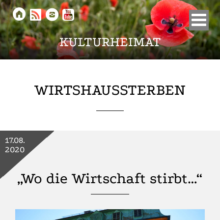





KULTURHEIMAT
WIRTSHAUSSTERBEN
17.08.
2020
„Wo die Wirtschaft stirbt…“