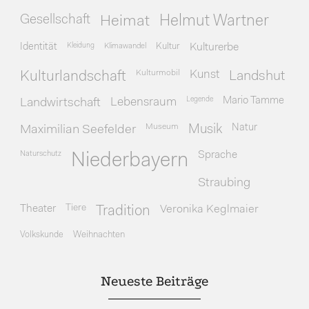
Gesellschaft
Heimat
Helmut Wartner
Identität
Kleidung
Klimawandel
Kultur
Kulturerbe
Kulturmobil
Kunst
Kulturlandschaft
Landshut
Legende
Mario Tamme
Landwirtschaft
Lebensraum
Museum
Natur
Maximilian Seefelder
Musik
Naturschutz
Sprache
Niederbayern
Straubing
Theater
Tiere
Veronika Keglmaier
Tradition
Volkskunde
Weihnachten
Neueste Beiträge