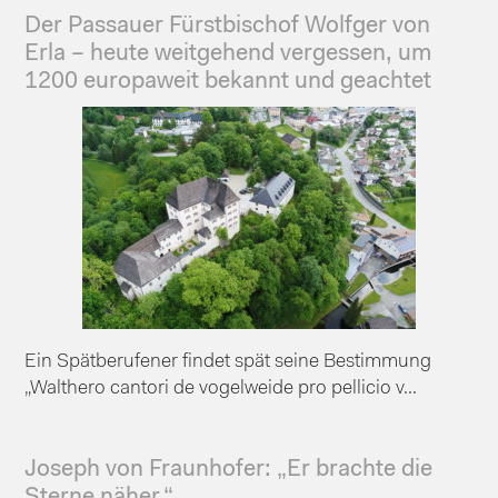
Der Passauer Fürstbischof Wolfger von
Erla – heute weitgehend vergessen, um
1200 europaweit bekannt und geachtet
Ein Spätberufener findet spät seine Bestimmung
„Walthero cantori de vogelweide pro pellicio v...
Joseph von Fraunhofer: „Er brachte die
Sterne näher.“