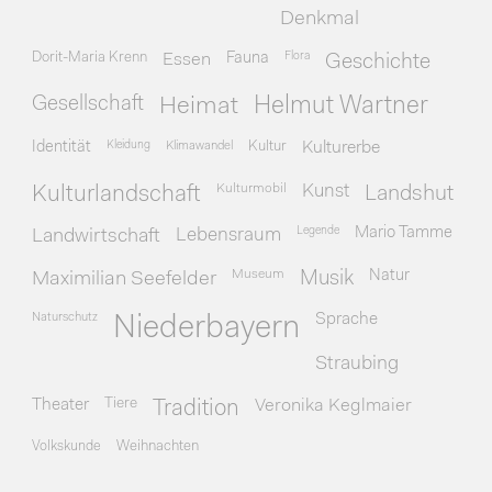
Denkmal
Dorit-Maria Krenn
Essen
Fauna
Flora
Geschichte
Gesellschaft
Heimat
Helmut Wartner
Identität
Kleidung
Klimawandel
Kultur
Kulturerbe
Kulturmobil
Kunst
Kulturlandschaft
Landshut
Legende
Mario Tamme
Landwirtschaft
Lebensraum
Museum
Natur
Maximilian Seefelder
Musik
Naturschutz
Sprache
Niederbayern
Straubing
Theater
Tiere
Veronika Keglmaier
Tradition
Volkskunde
Weihnachten