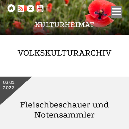





KULTURHEIMAT
VOLKSKULTURARCHIV
03.01.
2022
Fleischbeschauer und
Notensammler