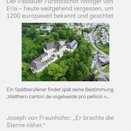
Der Passauer Fürstbischof Wolfger von
Erla – heute weitgehend vergessen, um
1200 europaweit bekannt und geachtet
Ein Spätberufener findet spät seine Bestimmung
„Walthero cantori de vogelweide pro pellicio v...
Joseph von Fraunhofer: „Er brachte die
Sterne näher.“