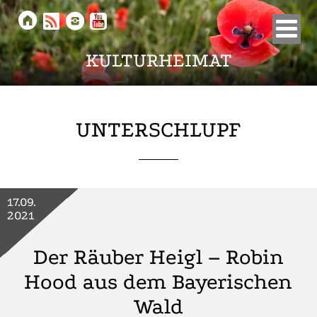





KULTURHEIMAT
UNTERSCHLUPF
17.09.
2021
Der Räuber Heigl – Robin
Hood aus dem Bayerischen
Wald