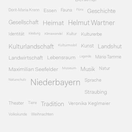
Dorit-Maria Krenn
Essen
Fauna
Flora
Geschichte
Gesellschaft
Heimat
Helmut Wartner
Identität
Kleidung
Klimawandel
Kultur
Kulturerbe
Kulturmobil
Kunst
Kulturlandschaft
Landshut
Legende
Mario Tamme
Landwirtschaft
Lebensraum
Museum
Natur
Maximilian Seefelder
Musik
Naturschutz
Sprache
Niederbayern
Straubing
Theater
Tiere
Veronika Keglmaier
Tradition
Volkskunde
Weihnachten