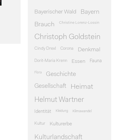
Bayerischer Wald
Bayern
Christine Lorenz-Lossin
Brauch
Christoph Goldstein
Cindy Drexl
Corona
Denkmal
Dorit-Maria Krenn
Essen
Fauna
Flora
Geschichte
Gesellschaft
Heimat
Helmut Wartner
Identität
Kleidung
Klimawandel
Kultur
Kulturerbe
Kulturlandschaft