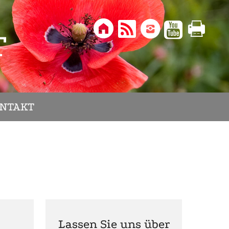





T
NTAKT
Lassen Sie uns über