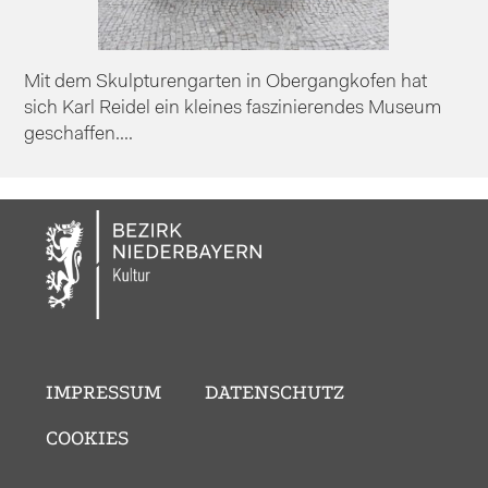
Mit dem Skulpturengarten in Obergangkofen hat
sich Karl Reidel ein kleines faszinierendes Museum
geschaffen....
IMPRESSUM
DATENSCHUTZ
COOKIES