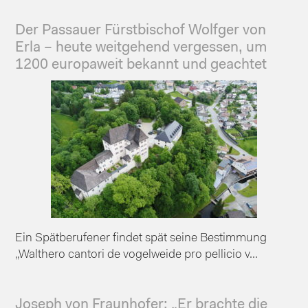
Der Passauer Fürstbischof Wolfger von
Erla – heute weitgehend vergessen, um
1200 europaweit bekannt und geachtet
Ein Spätberufener findet spät seine Bestimmung
„Walthero cantori de vogelweide pro pellicio v...
Joseph von Fraunhofer: „Er brachte die