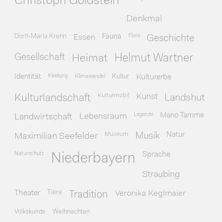
Christoph Goldstein
Denkmal
Dorit-Maria Krenn
Essen
Fauna
Flora
Geschichte
Gesellschaft
Heimat
Helmut Wartner
Identität
Kleidung
Klimawandel
Kultur
Kulturerbe
Kulturmobil
Kunst
Kulturlandschaft
Landshut
Legende
Mario Tamme
Landwirtschaft
Lebensraum
Museum
Natur
Maximilian Seefelder
Musik
Naturschutz
Sprache
Niederbayern
Straubing
Theater
Tiere
Veronika Keglmaier
Tradition
Volkskunde
Weihnachten