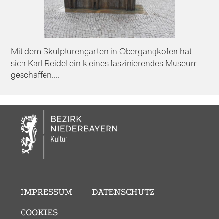
Mit dem Skulpturengarten in Obergangkofen hat
sich Karl Reidel ein kleines faszinierendes Museum
geschaffen....
IMPRESSUM
DATENSCHUTZ
COOKIES