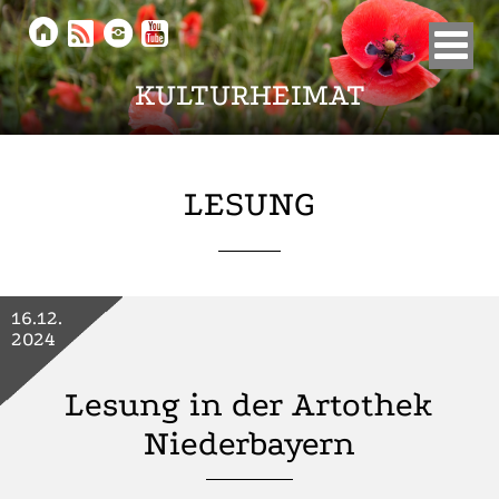





KULTURHEIMAT
LESUNG
16.12.
2024
Lesung in der Artothek
Niederbayern