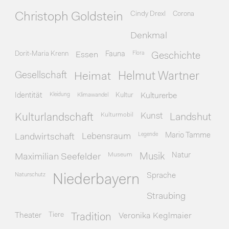
Cindy Drexl
Corona
Christoph Goldstein
Denkmal
Dorit-Maria Krenn
Essen
Fauna
Flora
Geschichte
Gesellschaft
Heimat
Helmut Wartner
Identität
Kleidung
Klimawandel
Kultur
Kulturerbe
Kulturmobil
Kunst
Kulturlandschaft
Landshut
Legende
Mario Tamme
Landwirtschaft
Lebensraum
Museum
Natur
Maximilian Seefelder
Musik
Naturschutz
Sprache
Niederbayern
Straubing
Theater
Tiere
Veronika Keglmaier
Tradition