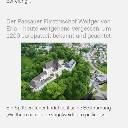
Befreiung...
Der Passauer Fürstbischof Wolfger von
Erla – heute weitgehend vergessen, um
1200 europaweit bekannt und geachtet
Ein Spätberufener findet spät seine Bestimmung
„Walthero cantori de vogelweide pro pellicio v...