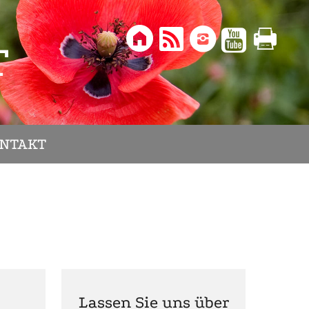





T
NTAKT
Lassen Sie uns über