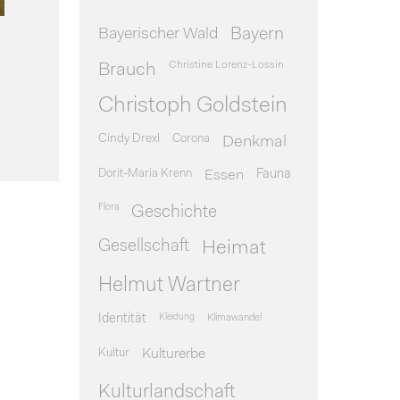
Bayerischer Wald
Bayern
Christine Lorenz-Lossin
Brauch
Christoph Goldstein
Cindy Drexl
Corona
Denkmal
Dorit-Maria Krenn
Essen
Fauna
Flora
Geschichte
Gesellschaft
Heimat
Helmut Wartner
Identität
Kleidung
Klimawandel
Kultur
Kulturerbe
Kulturlandschaft