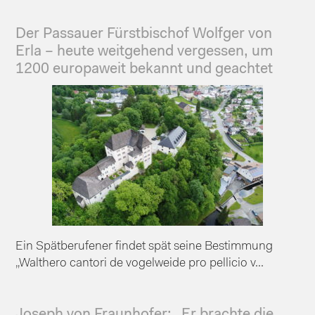
Der Passauer Fürstbischof Wolfger von
Erla – heute weitgehend vergessen, um
1200 europaweit bekannt und geachtet
Ein Spätberufener findet spät seine Bestimmung
„Walthero cantori de vogelweide pro pellicio v...
Joseph von Fraunhofer: „Er brachte die