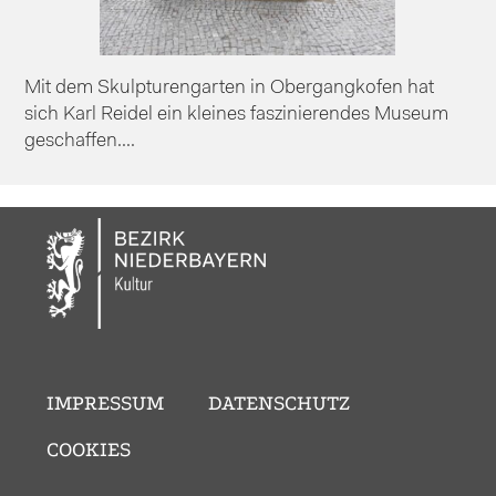
Mit dem Skulpturengarten in Obergangkofen hat
sich Karl Reidel ein kleines faszinierendes Museum
geschaffen....
IMPRESSUM
DATENSCHUTZ
COOKIES