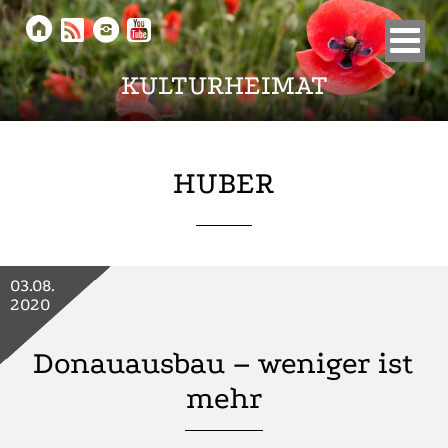





KULTURHEIMAT
HUBER
03.08.
2020
Donauausbau – weniger ist
mehr