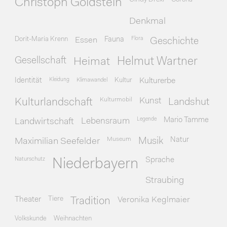
Christoph Goldstein
Denkmal
Dorit-Maria Krenn
Essen
Fauna
Flora
Geschichte
Gesellschaft
Heimat
Helmut Wartner
Identität
Kleidung
Klimawandel
Kultur
Kulturerbe
Kulturmobil
Kunst
Kulturlandschaft
Landshut
Legende
Mario Tamme
Landwirtschaft
Lebensraum
Museum
Natur
Maximilian Seefelder
Musik
Naturschutz
Sprache
Niederbayern
Straubing
Theater
Tiere
Veronika Keglmaier
Tradition
Volkskunde
Weihnachten