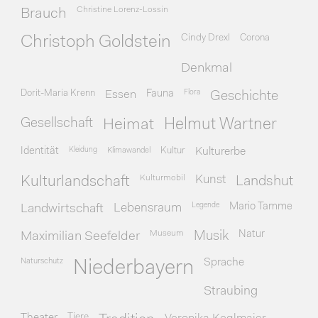
Christine Lorenz-Lossin
Brauch
Cindy Drexl
Corona
Christoph Goldstein
Denkmal
Dorit-Maria Krenn
Essen
Fauna
Flora
Geschichte
Gesellschaft
Heimat
Helmut Wartner
Identität
Kleidung
Klimawandel
Kultur
Kulturerbe
Kulturmobil
Kunst
Kulturlandschaft
Landshut
Legende
Mario Tamme
Landwirtschaft
Lebensraum
Museum
Natur
Maximilian Seefelder
Musik
Naturschutz
Sprache
Niederbayern
Straubing
Tiere