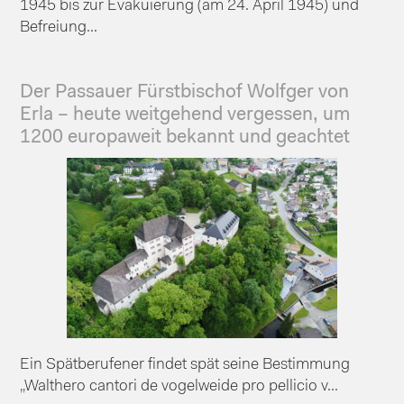
1945 bis zur Evakuierung (am 24. April 1945) und
Befreiung...
Der Passauer Fürstbischof Wolfger von
Erla – heute weitgehend vergessen, um
1200 europaweit bekannt und geachtet
Ein Spätberufener findet spät seine Bestimmung
„Walthero cantori de vogelweide pro pellicio v...