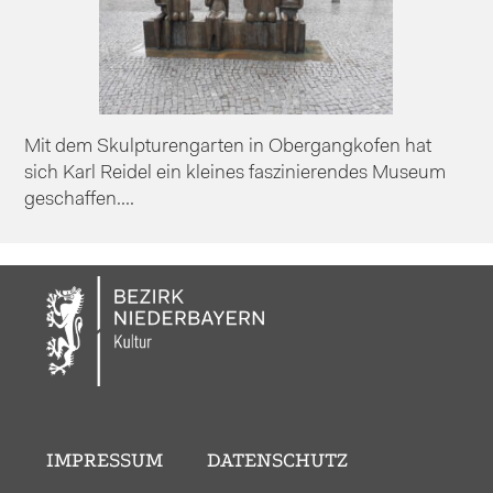
Mit dem Skulpturengarten in Obergangkofen hat
sich Karl Reidel ein kleines faszinierendes Museum
geschaffen....
IMPRESSUM
DATENSCHUTZ