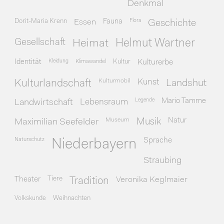
Denkmal
Dorit-Maria Krenn
Essen
Fauna
Flora
Geschichte
Gesellschaft
Heimat
Helmut Wartner
Identität
Kleidung
Klimawandel
Kultur
Kulturerbe
Kulturmobil
Kunst
Kulturlandschaft
Landshut
Legende
Mario Tamme
Landwirtschaft
Lebensraum
Museum
Natur
Maximilian Seefelder
Musik
Naturschutz
Sprache
Niederbayern
Straubing
Theater
Tiere
Veronika Keglmaier
Tradition
Volkskunde
Weihnachten