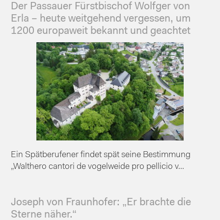
Der Passauer Fürstbischof Wolfger von
Erla – heute weitgehend vergessen, um
1200 europaweit bekannt und geachtet
Ein Spätberufener findet spät seine Bestimmung
„Walthero cantori de vogelweide pro pellicio v...
Joseph von Fraunhofer: „Er brachte die
Sterne näher.“