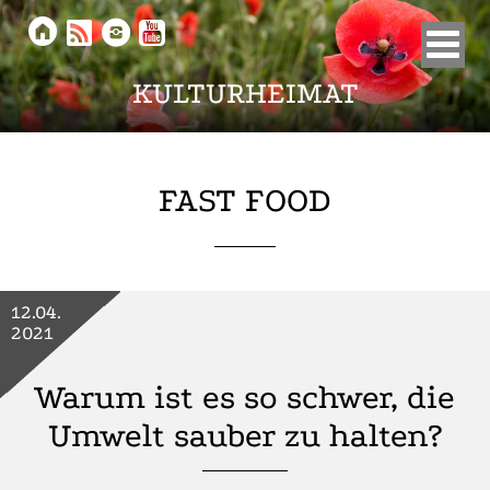





KULTURHEIMAT
FAST FOOD
12.04.
2021
Warum ist es so schwer, die
Umwelt sauber zu halten?