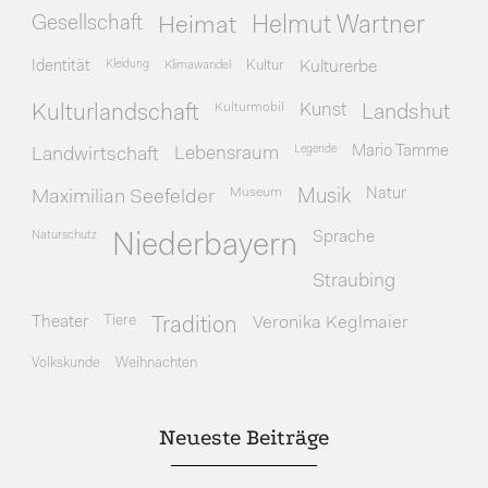
Gesellschaft
Heimat
Helmut Wartner
Identität
Kleidung
Klimawandel
Kultur
Kulturerbe
Kulturmobil
Kunst
Kulturlandschaft
Landshut
Legende
Mario Tamme
Landwirtschaft
Lebensraum
Museum
Natur
Maximilian Seefelder
Musik
Naturschutz
Sprache
Niederbayern
Straubing
Theater
Tiere
Veronika Keglmaier
Tradition
Volkskunde
Weihnachten
Neueste Beiträge