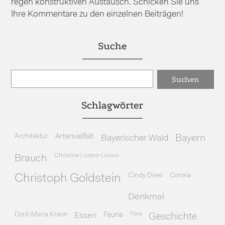
regen konstruktiven Austausch. Schicken Sie uns
Ihre Kommentare zu den einzelnen Beiträgen!
Suche
Schlagwörter
Architektur
Artenvielfalt
Bayerischer Wald
Bayern
Christine Lorenz-Lossin
Brauch
Cindy Drexl
Corona
Christoph Goldstein
Denkmal
Dorit-Maria Krenn
Essen
Fauna
Flora
Geschichte