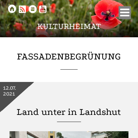





KULTURHEIMAT
FASSADENBEGRÜNUNG
12.07.
2021
Land unter in Landshut