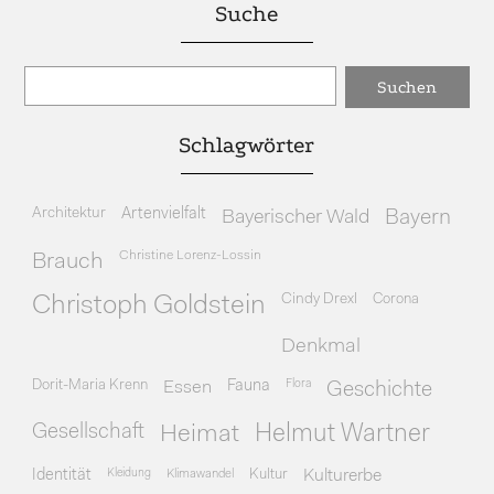
Suche
Schlagwörter
Architektur
Artenvielfalt
Bayerischer Wald
Bayern
Christine Lorenz-Lossin
Brauch
Cindy Drexl
Corona
Christoph Goldstein
Denkmal
Dorit-Maria Krenn
Essen
Fauna
Flora
Geschichte
Gesellschaft
Heimat
Helmut Wartner
Identität
Kleidung
Klimawandel
Kultur
Kulturerbe