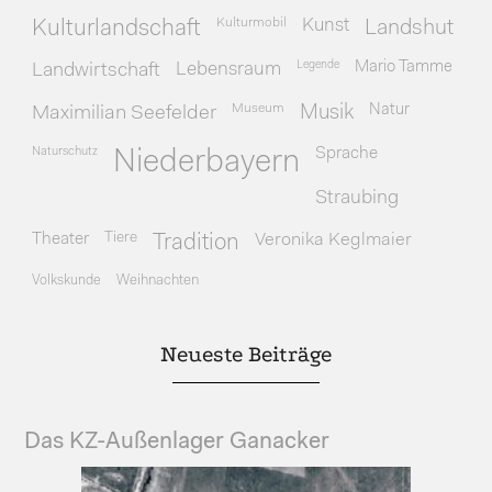
Kulturmobil
Kunst
Kulturlandschaft
Landshut
Legende
Mario Tamme
Landwirtschaft
Lebensraum
Museum
Natur
Maximilian Seefelder
Musik
Naturschutz
Sprache
Niederbayern
Straubing
Theater
Tiere
Veronika Keglmaier
Tradition
Volkskunde
Weihnachten
Neueste Beiträge
Das KZ-Außenlager Ganacker