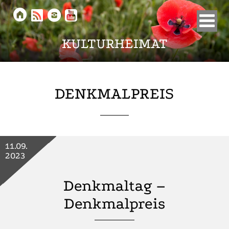





KULTURHEIMAT
DENKMALPREIS
11.09.
2023
Denkmaltag –
Denkmalpreis