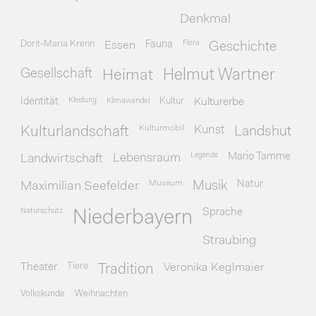
Denkmal
Dorit-Maria Krenn
Essen
Fauna
Flora
Geschichte
Gesellschaft
Heimat
Helmut Wartner
Identität
Kleidung
Klimawandel
Kultur
Kulturerbe
Kulturmobil
Kunst
Kulturlandschaft
Landshut
Legende
Mario Tamme
Landwirtschaft
Lebensraum
Museum
Natur
Maximilian Seefelder
Musik
Naturschutz
Sprache
Niederbayern
Straubing
Theater
Tiere
Veronika Keglmaier
Tradition
Volkskunde
Weihnachten