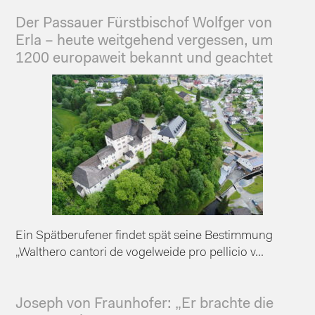
Der Passauer Fürstbischof Wolfger von
Erla – heute weitgehend vergessen, um
1200 europaweit bekannt und geachtet
Ein Spätberufener findet spät seine Bestimmung
„Walthero cantori de vogelweide pro pellicio v...
Joseph von Fraunhofer: „Er brachte die