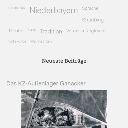
Naturschutz
Sprache
Niederbayern
Straubing
Theater
Tiere
Veronika Keglmaier
Tradition
Volkskunde
Weihnachten
Neueste Beiträge
Das KZ-Außenlager Ganacker