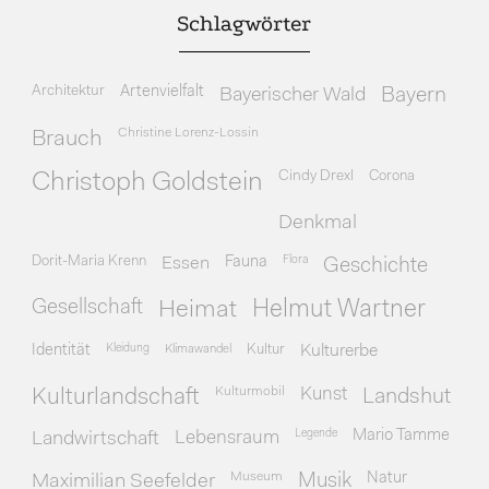
Schlagwörter
Architektur
Artenvielfalt
Bayerischer Wald
Bayern
Christine Lorenz-Lossin
Brauch
Cindy Drexl
Corona
Christoph Goldstein
Denkmal
Dorit-Maria Krenn
Essen
Fauna
Flora
Geschichte
Gesellschaft
Heimat
Helmut Wartner
Identität
Kleidung
Klimawandel
Kultur
Kulturerbe
Kulturmobil
Kunst
Kulturlandschaft
Landshut
Legende
Mario Tamme
Landwirtschaft
Lebensraum
Museum
Natur
Maximilian Seefelder
Musik