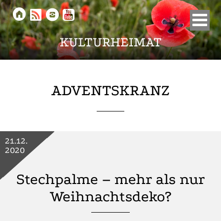





KULTURHEIMAT
ADVENTSKRANZ
21.12.
2020
Stechpalme – mehr als nur
Weihnachtsdeko?