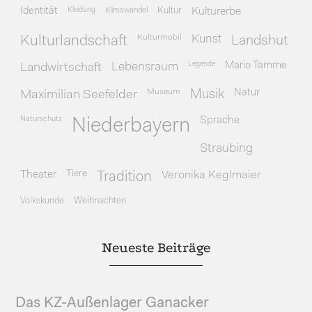
Identität
Kleidung
Klimawandel
Kultur
Kulturerbe
Kulturmobil
Kunst
Kulturlandschaft
Landshut
Legende
Mario Tamme
Landwirtschaft
Lebensraum
Museum
Natur
Maximilian Seefelder
Musik
Naturschutz
Sprache
Niederbayern
Straubing
Theater
Tiere
Veronika Keglmaier
Tradition
Volkskunde
Weihnachten
Neueste Beiträge
Das KZ-Außenlager Ganacker