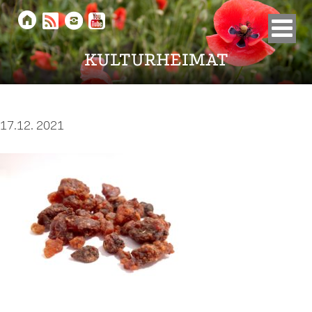





KULTURHEIMAT
17.12. 2021