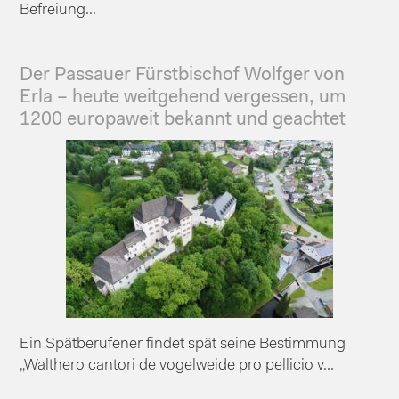
Befreiung...
Der Passauer Fürstbischof Wolfger von
Erla – heute weitgehend vergessen, um
1200 europaweit bekannt und geachtet
Ein Spätberufener findet spät seine Bestimmung
„Walthero cantori de vogelweide pro pellicio v...