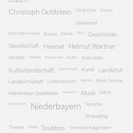
Brauch
Cindy Drexl
Corona
Christoph Goldstein
Denkmal
Dorit-Maria Krenn
Essen
Fauna
Flora
Geschichte
Gesellschaft
Heimat
Helmut Wartner
Identität
Kleidung
Klimawandel
Kultur
Kulturerbe
Kulturmobil
Kunst
Kulturlandschaft
Landshut
Legende
Mario Tamme
Landwirtschaft
Lebensraum
Museum
Natur
Maximilian Seefelder
Musik
Naturschutz
Sprache
Niederbayern
Straubing
Theater
Tiere
Veronika Keglmaier
Tradition